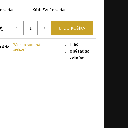
NG 15 ML
e variant
Kód:
Zvoľte variant
 €
DO KOŠÍKA
otková
Tlač
Pánska spodná
gória
:
bielizeň
Opýtať sa
Zdieľať