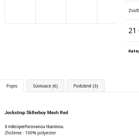
POPPERS JUNGLE JUICE GOLD LABEL
POPPERS STRO
30 ML
8 €
Zvoľt
8 €
Pôvodne:
10,90 €
21
Jedn
cena:
Kate
Popis
Súvisiace (6)
Podobné (3)
Jockstrap Sk8erboy Mesh Red
S mikroperforovanou tkaninou.
Zloženie
: 100% polyester