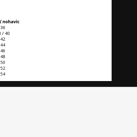
ť nohavíc
36
 / 40
42
44
46
48
50
52
54