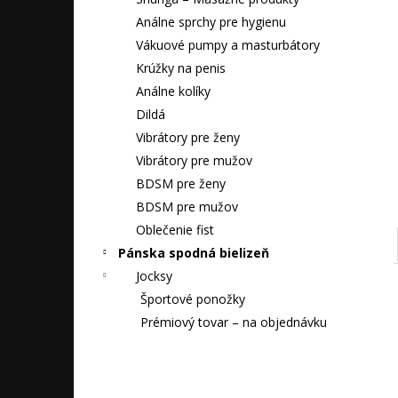
SÁČOK FISTING POWDER FUCK & FIST
FF POWDER 6G
Análne sprchy pre hygienu
2,90 €
Vákuové pumpy a masturbátory
Krúžky na penis
Análne kolíky
Dildá
Vibrátory pre ženy
Vibrátory pre mužov
BDSM pre ženy
BDSM pre mužov
Oblečenie fist
Pánska spodná bielizeň
Jocksy
Športové ponožky
Prémiový tovar – na objednávku