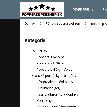
K
Prejsť
na
o
POPPERS
Er
obsah
Späť
Späť
š
do
do
í
Domov
Pánska spodná bielizeň
Jockstrap 
obchodu
obchodu
k
B
o
Preskočiť
Kategórie
č
kategórie
n
POPPERS
ý
Poppers 10–15 ml
p
Poppers 22–30 ml
a
Poppers balíčky – Akcia
n
Erotické pomôcky a drogéria
e
Afrodiziakálne čokolády
l
Lubrikačné gély
Fisting lubrikanty a doplnky
Kondómy
Shunga – Masážne produkty