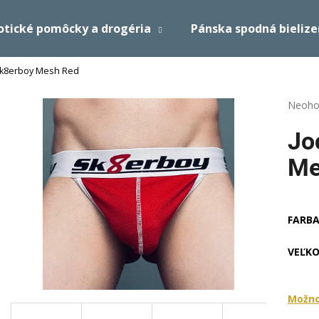
otické pomôcky a drogéria
Pánska spodná bieliz
Sk8erboy Mesh Red
Čo potrebujete nájsť?
Prieme
Neoho
hodnot
produk
HĽADAŤ
Jo
je
0,0
Me
z
5
Odporúčame
hviezdi
FARB
VEĽKO
Možno