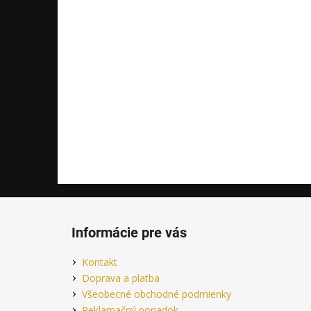
Z
á
Informácie pre vás
p
ä
Kontakt
t
Doprava a platba
i
Všeobecné obchodné podmienky
Reklamačný poriadok