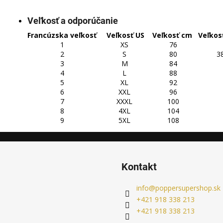
Veľkosť a odporúčanie
Francúzska veľkosť
Veľkosť US
Veľkosť cm
Veľkos
1
XS
76
2
S
80
38
3
M
84
4
L
88
5
XL
92
6
XXL
96
7
XXXL
100
8
4XL
104
9
5XL
108
Kontakt
info
@
poppersupershop.sk
+421 918 338 213
+421 918 338 213