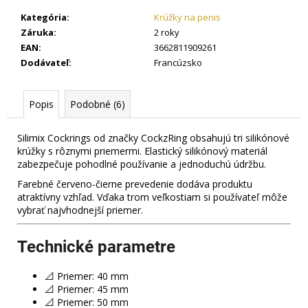
č
a
Kategória
:
Krúžky na penis
m
Záruka
:
2 roky
e
EAN
:
3662811909261
Dodávateľ
:
Francúzsko
POPPERS
RUSH
Popis
Podobné (6)
10
ML
MIX
Silimix Cockrings od značky
CockzRing
obsahujú tri silikónové
–
krúžky s rôznymi priemermi. Elastický silikónový materiál
AKČNÝ
zabezpečuje pohodlné používanie a jednoduchú údržbu.
BALÍČEK
6×10
Farebné červeno-čierne prevedenie dodáva produktu
ML
atraktívny vzhľad. Vďaka trom veľkostiam si používateľ môže
vybrať najvhodnejší priemer.
31
€
Technické parametre
📐 Priemer: 40 mm
📐 Priemer: 45 mm
📐 Priemer: 50 mm