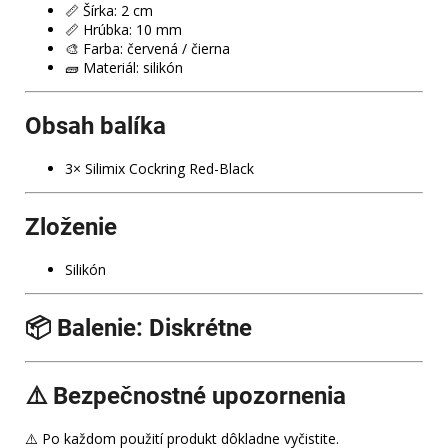
📏 Šírka: 2 cm
📏 Hrúbka: 10 mm
🎨 Farba: červená / čierna
🧱 Materiál: silikón
Obsah balíka
3× Silimix Cockring Red-Black
Zloženie
Silikón
📦 Balenie: Diskrétne
⚠️ Bezpečnostné upozornenia
⚠️ Po každom použití produkt dôkladne vyčistite.