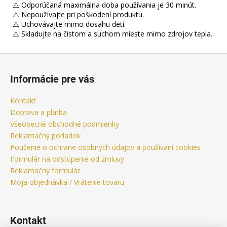
⚠️ Odporúčaná maximálna doba používania je 30 minút.
⚠️ Nepoužívajte pri poškodení produktu.
⚠️ Uchovávajte mimo dosahu detí.
⚠️ Skladujte na čistom a suchom mieste mimo zdrojov tepla.
Z
á
Informácie pre vás
p
ä
Kontakt
t
Doprava a platba
i
Všeobecné obchodné podmienky
Reklamačný poriadok
e
Poučenie o ochrane osobných údajov a používaní cookies
Formulár na odstúpenie od zmluvy
Reklamačný formulár
Moja objednávka / Vrátenie tovaru
Kontakt