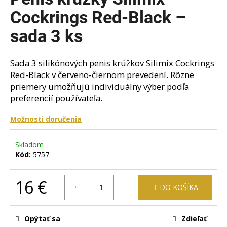
je
á
0,0
Cockrings Red-Black –
z
j
5
sada 3 ks
s
hviezdičiek.
ť
Sada 3 silikónových penis krúžkov Silimix Cockrings
?
Red-Black v červeno-čiernom prevedení. Rôzne
priemery umožňujú individuálny výber podľa
preferencií používateľa.
HĽADAŤ
Možnosti doručenia
Skladom
Kód:
5757
O
d
16 €
p
DO KOŠÍKA
o
Jednotková
r
cena:
ú
Opýtať sa
Zdieľať