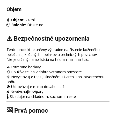
Objem
🧴
Objem:
24 ml
📦
Balenie:
Diskrétne
⚠️
Bezpečnostné upozornenia
Tento produkt je určený výhradne na čistenie koženého
oblečenia, kožených doplnkov a technických povrchov.
Nie je určený na aplikáciu na telo ani na inhaláciu.
🔥 Extrémne horľavý
💨 Používajte iba v dobre vetranom priestore
🌞 Nevystavujte teplu, slnečnému žiareniu ani otvorenému
ohňu
🚫 Uchovávajte mimo dosahu detí
❌ Nevdychujte výpary
🌡️ Skladujte na chladnom, suchom mieste
🆘
Prvá pomoc