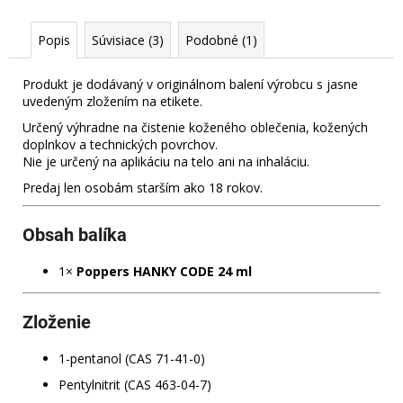
č
a
Popis
Súvisiace (3)
Podobné (1)
m
e
Produkt je dodávaný v originálnom balení výrobcu s jasne
uvedeným zložením na etikete.
POPPERS
Určený výhradne na čistenie koženého oblečenia, kožených
RUSH
doplnkov a technických povrchov.
10
ML
Nie je určený na aplikáciu na telo ani na inhaláciu.
MIX
Predaj len osobám starším ako 18 rokov.
–
AKČNÝ
BALÍČEK
Obsah balíka
6×10
ML
1×
Poppers HANKY CODE 24 ml
31
€
Zloženie
1-pentanol (CAS 71-41-0)
Pentylnitrit (CAS 463-04-7)