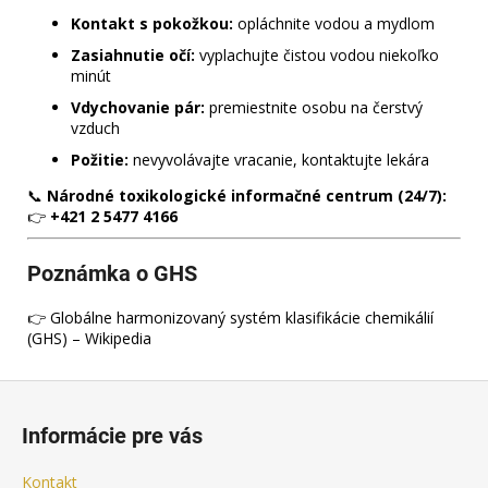
Kontakt s pokožkou:
opláchnite vodou a mydlom
Zasiahnutie očí:
vyplachujte čistou vodou niekoľko
minút
Vdychovanie pár:
premiestnite osobu na čerstvý
vzduch
Požitie:
nevyvolávajte vracanie, kontaktujte lekára
📞
Národné toxikologické informačné centrum (24/7):
👉
+421 2 5477 4166
Poznámka o GHS
👉 Globálne harmonizovaný systém klasifikácie chemikálií
(GHS) – Wikipedia
Z
á
Informácie pre vás
p
ä
Kontakt