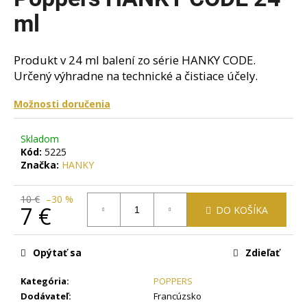
je
á
0,0
ml
z
j
5
s
hviezdičiek.
Produkt v 24 ml balení zo série HANKY CODE.
ť
Určený výhradne na technické a čistiace účely.
?
Možnosti doručenia
Skladom
Kód:
5225
HĽADAŤ
Značka:
HANKY
10 €
–30 %
7 €
DO KOŠÍKA
O
d
Jednotková
cena:
p
Opýtať sa
Zdieľať
o
r
Kategória
:
POPPERS
ú
Dodávateľ
:
Francúzsko