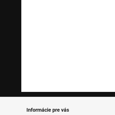
Z
á
Informácie pre vás
p