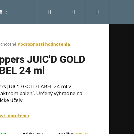
Hľadať
Prihlásenie
Nákupný
eň
Doprava a platba
Kontakt
Moja objedn
košík
rné
dnotené
Podrobnosti hodnotenia
enie
tu
ppers JUIC'D GOLD
BEL 24 ml
čiek.
rs JUIC'D GOLD LABEL 24 ml v
ktnom balení. Určený výhradne na
ické účely.
sti doručenia
Nasledujúce