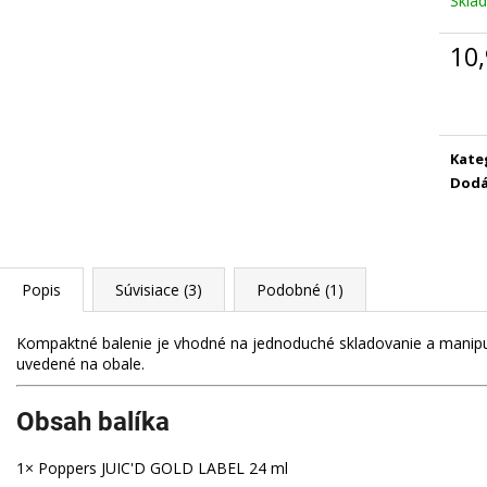
Skla
POPPERS JUNGLE JUICE GOLD LABEL
POPPERS STRO
30 ML
8 €
10,
8 €
Pôvodne:
10,90 €
Jedn
cena:
Kate
Dodá
Popis
Súvisiace (3)
Podobné (1)
Kompaktné balenie je vhodné na jednoduché skladovanie a manipulá
uvedené na obale.
Obsah balíka
1× Poppers JUIC'D GOLD LABEL 24 ml