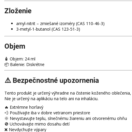
Zloženie
amyl-nitrit – zmiešané izoméry (CAS 110-46-3)
3-metyl-1-butanol (CAS 123-51-3)
Objem
🧴 Objem: 24 ml
📦 Balenie: Diskrétne
⚠️ Bezpečnostné upozornenia
Tento produkt je určený výhradne na čistenie koženého oblečenia,
Nie je určený na aplikáciu na telo ani na inhaláciu.
🔥 Extrémne horľavý
💨 Používajte iba v dobre vetranom priestore
🌞 Nevystavujte teplu, slnečnému žiareniu ani otvorenému ohňu
🚫 Uchovávajte mimo dosahu detí
❌ Nevdychujte výpary