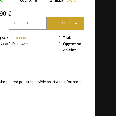
dom
Kód:
5718
Značka:
JUIC'D
NG 15 ML
90 €
otková
DO KOŠÍKA
Tlač
gória
:
POPPERS
vateľ
:
Francúzsko
Opýtať sa
Zdieľať
ciu. Pred použitím si vždy prečítajte informácie