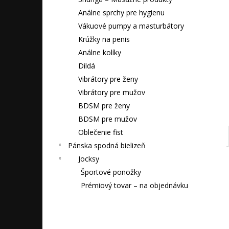
SÁČOK FISTING POWDER FUCK & FIST
FF POWDER 6G
Análne sprchy pre hygienu
2,90 €
Vákuové pumpy a masturbátory
Krúžky na penis
Análne kolíky
Dildá
Vibrátory pre ženy
Vibrátory pre mužov
BDSM pre ženy
BDSM pre mužov
Oblečenie fist
Pánska spodná bielizeň
Jocksy
Športové ponožky
Prémiový tovar – na objednávku