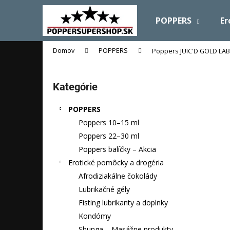
K
Prejsť
na
o
POPPERS
Er
obsah
Späť
Späť
š
do
do
í
Domov
POPPERS
Poppers JUIC'D GOLD LAB
obchodu
obchodu
k
B
o
Preskočiť
Kategórie
č
kategórie
n
POPPERS
ý
Poppers 10–15 ml
p
Poppers 22–30 ml
a
Poppers balíčky – Akcia
n
Erotické pomôcky a drogéria
e
Afrodiziakálne čokolády
l
Lubrikačné gély
Fisting lubrikanty a doplnky
Kondómy
Shunga – Masážne produkty