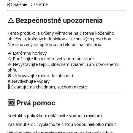
📦 Balenie: Diskrétne
⚠️ Bezpečnostné upozornenia
Tento produkt je určený výhradne na čistenie koženého
oblečenia, kožených doplnkov a technických povrchov.
Nie je určený na aplikáciu na telo ani na inhaláciu.
🔥 Extrémne horľavý
💨 Používajte iba v dobre vetranom priestore
🌞 Nevystavujte teplu, slnečnému žiareniu ani otvorenému
ohňu
🚫 Uchovávajte mimo dosahu detí
❌ Nevdychujte výpary
🌡️ Skladujte na chladnom, suchom mieste
🆘 Prvá pomoc
Kontakt s pokožkou: opláchnite vodou a mydlom
Zasiahnutie očí: vyplachujte čistou vodou niekoľko minút
Vdychovanie pár: premiestnite osobu na čerstvý vzduch