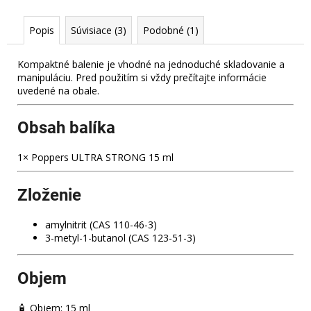
č
a
Popis
Súvisiace (3)
Podobné (1)
m
e
Kompaktné balenie je vhodné na jednoduché skladovanie a
manipuláciu. Pred použitím si vždy prečítajte informácie
AFRODIZIAKÁLNA
uvedené na obale.
BIELA
ČOKOLÁDA
S
Obsah balíka
KOKOSOM
A
1× Poppers ULTRA STRONG 15 ml
GOJI
LES
CANAILLES
Zloženie
100
G
amylnitrit (CAS 110-46-3)
5
€
3-metyl-1-butanol (CAS 123-51-3)
Pôvodne:
8
€
Objem
🧴 Objem: 15 ml