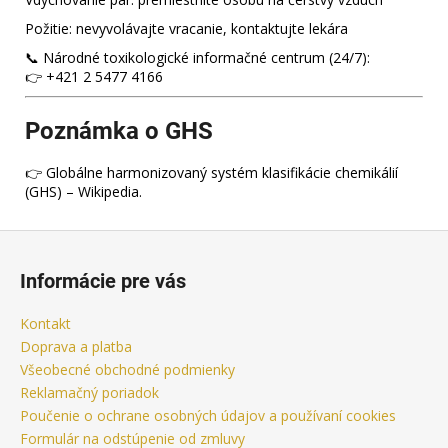
Požitie: nevyvolávajte vracanie, kontaktujte lekára
📞 Národné toxikologické informačné centrum (24/7):
👉 +421 2 5477 4166
Poznámka o GHS
👉 Globálne harmonizovaný systém klasifikácie chemikálií
(GHS) – Wikipedia.
Z
á
Informácie pre vás
p
ä
Kontakt
t
Doprava a platba
i
Všeobecné obchodné podmienky
Reklamačný poriadok
e
Poučenie o ochrane osobných údajov a používaní cookies
Formulár na odstúpenie od zmluvy