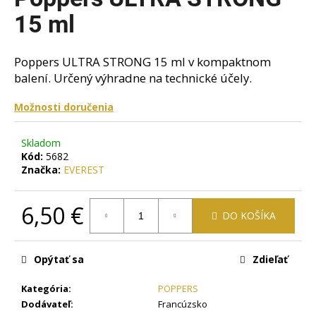
je
á
0,0
15 ml
z
j
5
s
hviezdičiek.
Poppers ULTRA STRONG 15 ml v kompaktnom
ť
balení. Určený výhradne na technické účely.
?
Možnosti doručenia
Skladom
Kód:
5682
HĽADAŤ
Značka:
EVEREST
6,50 €
DO KOŠÍKA
O
Jednotková
d
cena:
p
Opýtať sa
Zdieľať
o
r
Kategória
:
POPPERS
ú
Dodávateľ
:
Francúzsko