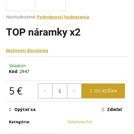
á
j
Priemerné
Neohodnotené
Podrobnosti hodnotenia
s
hodnotenie
produktu
TOP náramky x2
ť
je
?
0,0
z
Možnosti doručenia
5
hviezdičiek.
Skladom
HĽADAŤ
Kód:
2947
5 €
DO KOŠÍKA
O
Jednotková
d
cena:
p
Opýtať sa
Zdieľať
o
r
Kategória
:
Oblečenie fist
ú