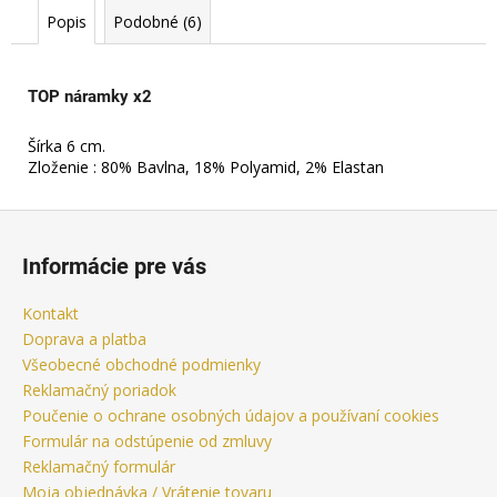
č
Popis
Podobné (6)
a
m
e
TOP náramky x2
POPPERS
Šírka 6 cm.
IRON
Zloženie
: 80% Bavlna, 18% Polyamid, 2% Elastan
FIST
ULTRA
STRONG
Z
24
á
ML
Informácie pre vás
p
9
€
ä
Kontakt
Pôvodne:
t
Doprava a platba
10,90
€
i
Všeobecné obchodné podmienky
Reklamačný poriadok
e
Poučenie o ochrane osobných údajov a používaní cookies
Formulár na odstúpenie od zmluvy
Reklamačný formulár
Moja objednávka / Vrátenie tovaru