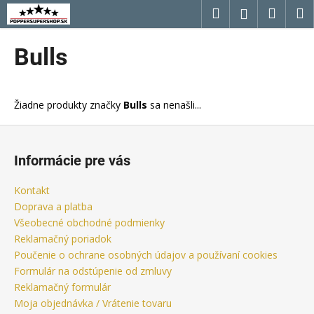
K
Prejsť
Hľadať
Náku
M
Prihláseni
na
o
obsah
Späť
Späť
košík
š
Bulls
í
Č
k
o
Žiadne produkty značky
Bulls
sa nenašli...
p
o
Z
t
á
Informácie pre vás
r
p
e
ä
Kontakt
b
t
Doprava a platba
u
i
Všeobecné obchodné podmienky
j
Reklamačný poriadok
e
Poučenie o ochrane osobných údajov a používaní cookies
e
Formulár na odstúpenie od zmluvy
t
Reklamačný formulár
e
Moja objednávka / Vrátenie tovaru
n