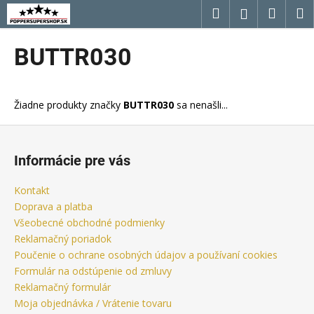
K
Prejsť
Hľadať
Náku
M
Prihláseni
na
o
obsah
Späť
Späť
košík
š
BUTTR030
í
Č
k
o
Žiadne produkty značky
BUTTR030
sa nenašli...
p
o
Z
t
á
Informácie pre vás
r
p
e
ä
Kontakt
b
t
Doprava a platba
u
i
Všeobecné obchodné podmienky
j
Reklamačný poriadok
e
Poučenie o ochrane osobných údajov a používaní cookies
e
Formulár na odstúpenie od zmluvy
t
Reklamačný formulár
e
Moja objednávka / Vrátenie tovaru
n