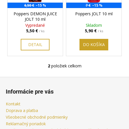
s
o
6,50 €
–15 %
7 €
–15 %
á
p
d
Poppers DEMON JUICE
Poppers JOLT 10 ml
j
r
u
JOLT 10 ml
s
o
Vypredané
Skladom
k
ť
5,50 €
5,90 €
/ ks
/ ks
d
t
?
u
o
DETAIL
DO KOŠÍKA
k
v
t
o
2
položiek celkom
HĽADAŤ
O
v
v
Z
l
á
á
Informácie pre vás
O
d
p
d
a
ä
Kontakt
p
c
t
Doprava a platba
o
i
i
r
Všeobecné obchodné podmienky
e
ú
Reklamačný poriadok
e
p