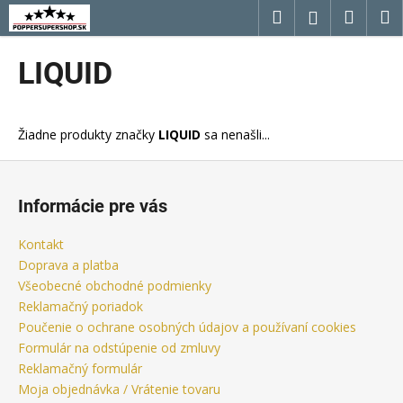
K
Prejsť
Hľadať
Náku
M
Prihláseni
na
o
obsah
Späť
Späť
košík
š
LIQUID
í
Č
k
o
Žiadne produkty značky
LIQUID
sa nenašli...
p
o
Z
t
á
Informácie pre vás
r
p
e
ä
Kontakt
b
t
Doprava a platba
u
i
Všeobecné obchodné podmienky
j
Reklamačný poriadok
e
Poučenie o ochrane osobných údajov a používaní cookies
e
Formulár na odstúpenie od zmluvy
t
Reklamačný formulár
e
Moja objednávka / Vrátenie tovaru
n