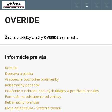
K
Prejsť
Hľadať
Náku
M
Prihláseni
na
o
obsah
Späť
Späť
košík
š
OVERIDE
í
Č
k
o
Žiadne produkty značky
OVERIDE
sa nenašli...
p
o
Z
t
á
Informácie pre vás
r
p
e
ä
Kontakt
b
t
Doprava a platba
u
i
Všeobecné obchodné podmienky
j
Reklamačný poriadok
e
Poučenie o ochrane osobných údajov a používaní cookies
e
Formulár na odstúpenie od zmluvy
t
Reklamačný formulár
e
Moja objednávka / Vrátenie tovaru
n