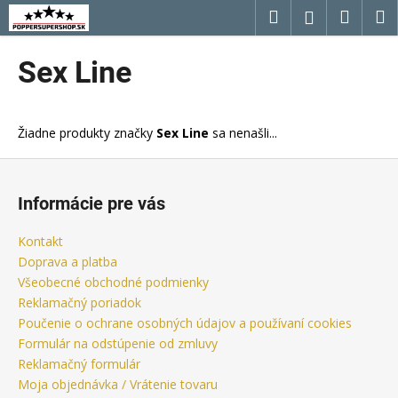
K
Prejsť
Hľadať
Náku
M
Prihláseni
na
o
obsah
Späť
Späť
košík
š
Sex Line
í
Č
k
o
Žiadne produkty značky
Sex Line
sa nenašli...
p
o
Z
t
á
Informácie pre vás
r
p
e
ä
Kontakt
b
t
Doprava a platba
u
i
Všeobecné obchodné podmienky
j
Reklamačný poriadok
e
Poučenie o ochrane osobných údajov a používaní cookies
e
Formulár na odstúpenie od zmluvy
t
Reklamačný formulár
e
Moja objednávka / Vrátenie tovaru
n