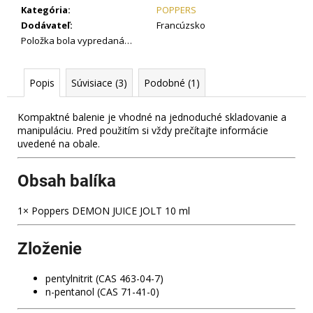
č
Kategória
:
POPPERS
a
Dodávateľ
:
Francúzsko
m
Položka bola vypredaná…
e
Popis
Súvisiace (3)
Podobné (1)
POPPERS
SPUNK
POWER
Kompaktné balenie je vhodné na jednoduché skladovanie a
AMYL
manipuláciu. Pred použitím si vždy prečítajte informácie
24
uvedené na obale.
ML
9
Obsah balíka
€
Pôvodne:
10,90
1× Poppers DEMON JUICE JOLT 10 ml
€
Zloženie
pentylnitrit (CAS 463-04-7)
n-pentanol (CAS 71-41-0)