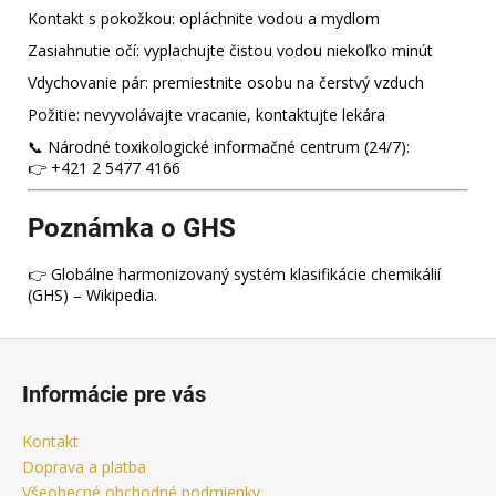
Kontakt s pokožkou: opláchnite vodou a mydlom
Zasiahnutie očí: vyplachujte čistou vodou niekoľko minút
Vdychovanie pár: premiestnite osobu na čerstvý vzduch
Požitie: nevyvolávajte vracanie, kontaktujte lekára
📞 Národné toxikologické informačné centrum (24/7):
👉 +421 2 5477 4166
Poznámka o GHS
👉 Globálne harmonizovaný systém klasifikácie chemikálií
(GHS) – Wikipedia.
Z
á
Informácie pre vás
p
ä
Kontakt
t
Doprava a platba
Všeobecné obchodné podmienky