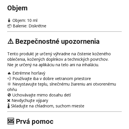
Objem
🧴 Objem: 10 ml
📦 Balenie: Diskrétne
⚠️ Bezpečnostné upozornenia
Tento produkt je určený výhradne na čistenie koženého
oblečenia, kožených doplnkov a technických povrchov.
Nie je určený na aplikáciu na telo ani na inhaláciu.
🔥 Extrémne horľavý
💨 Používajte iba v dobre vetranom priestore
🌞 Nevystavujte teplu, slnečnému žiareniu ani otvorenému
ohňu
🚫 Uchovávajte mimo dosahu detí
❌ Nevdychujte výpary
🌡️ Skladujte na chladnom, suchom mieste
🆘 Prvá pomoc