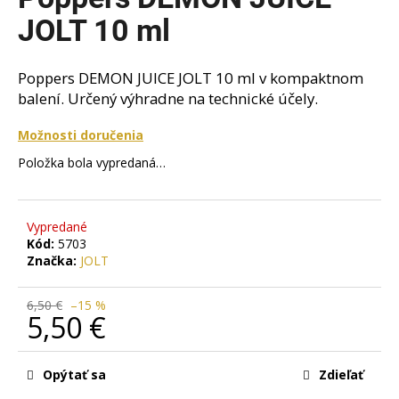
je
á
0,0
JOLT 10 ml
z
j
5
s
hviezdičiek.
Poppers DEMON JUICE JOLT 10 ml v kompaktnom
ť
balení. Určený výhradne na technické účely.
?
Možnosti doručenia
Položka bola vypredaná…
HĽADAŤ
Vypredané
Kód:
5703
Značka:
JOLT
O
d
6,50 €
–15 %
5,50 €
p
o
Jednotková
r
cena:
Opýtať sa
Zdieľať
ú