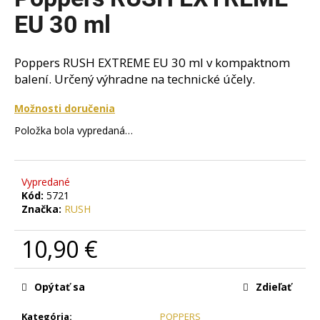
je
á
0,0
EU 30 ml
z
j
5
s
hviezdičiek.
Poppers RUSH EXTREME EU 30 ml v kompaktnom
ť
balení. Určený výhradne na technické účely.
?
Možnosti doručenia
Položka bola vypredaná…
HĽADAŤ
Vypredané
Kód:
5721
Značka:
RUSH
O
10,90 €
d
p
Jednotková
o
cena:
Opýtať sa
Zdieľať
r
ú
Kategória
:
POPPERS