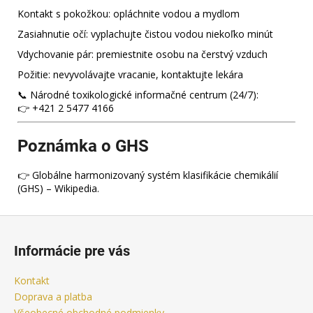
Kontakt s pokožkou: opláchnite vodou a mydlom
Zasiahnutie očí: vyplachujte čistou vodou niekoľko minút
Vdychovanie pár: premiestnite osobu na čerstvý vzduch
Požitie: nevyvolávajte vracanie, kontaktujte lekára
📞 Národné toxikologické informačné centrum (24/7):
👉 +421 2 5477 4166
Poznámka o GHS
👉 Globálne harmonizovaný systém klasifikácie chemikálií
(GHS) – Wikipedia.
Z
á
Informácie pre vás
p
ä
Kontakt
t
Doprava a platba
Všeobecné obchodné podmienky