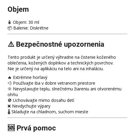
Objem
🧴 Objem: 30 ml
📦 Balenie: Diskrétne
⚠️ Bezpečnostné upozornenia
Tento produkt je určený výhradne na čistenie koženého
oblečenia, kožených doplnkov a technických povrchov.
Nie je určený na aplikáciu na telo ani na inhaláciu.
🔥 Extrémne horľavý
💨 Používajte iba v dobre vetranom priestore
🌞 Nevystavujte teplu, slnečnému žiareniu ani otvorenému
ohňu
🚫 Uchovávajte mimo dosahu detí
❌ Nevdychujte výpary
🌡️ Skladujte na chladnom, suchom mieste
🆘 Prvá pomoc