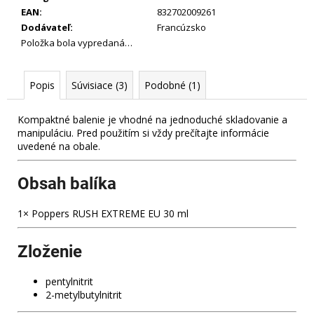
č
EAN
:
832702009261
a
Dodávateľ
:
Francúzsko
m
Položka bola vypredaná…
e
Popis
Súvisiace (3)
Podobné (1)
POPPERS
IRON
FIST
Kompaktné balenie je vhodné na jednoduché skladovanie a
ULTRA
manipuláciu. Pred použitím si vždy prečítajte informácie
STRONG
uvedené na obale.
24
ML
9
Obsah balíka
€
Pôvodne:
1× Poppers RUSH EXTREME EU 30 ml
10,90
€
Zloženie
pentylnitrit
2-metylbutylnitrit